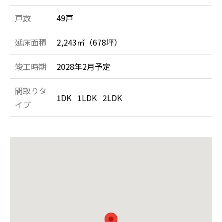
戸数
49戸
延床面積
2,243㎡（678坪）
竣工時期
2028年2月予定
間取りタ
1DK 1LDK 2LDK
イプ