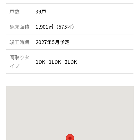
戸数
39戸
延床面積
1,901㎡（575坪）
竣工時期
2027年5月予定
間取りタ
1DK 1LDK 2LDK
イプ